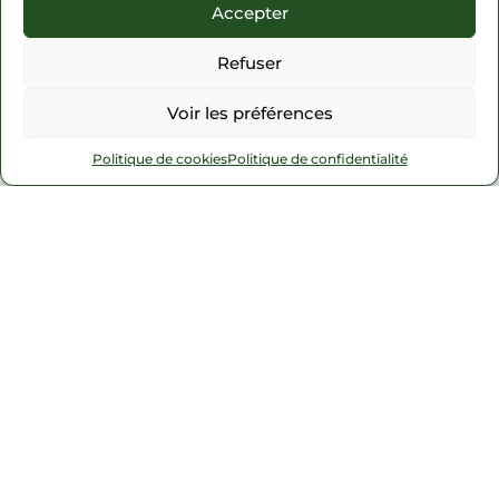
Accepter
Refuser
Voir les préférences
Politique de cookies
Politique de confidentialité
Commune de Sessenheim
2, place de la Mairie
67770 Sessenheim
+33 3 88 86 97 04
commune-de-sessenheim@orange.fr