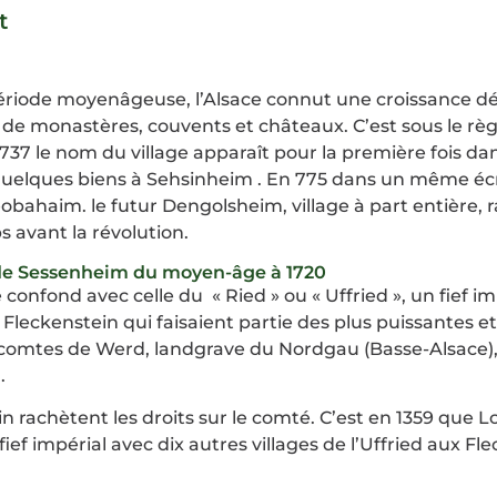
t
riode moyenâgeuse, l’Alsace connut une croissance d
e monastères, couvents et châteaux. C’est sous le règn
 737 le nom du village apparaît pour la première fois
quelques biens à Sehsinheim . En 775 dans un même éc
obahaim. le futur Dengolsheim, village à part entière,
avant la révolution.
 de Sessenheim du moyen-âge à 1720
 confond avec celle du « Ried » ou « Uffried », un fief i
Fleckenstein qui faisaient partie des plus puissantes et
es comtes de Werd, landgrave du Nordgau (Basse-Alsace)
.
ein rachètent les droits sur le comté. C’est en 1359 que
ief impérial avec dix autres villages de l’Uffried aux Fl