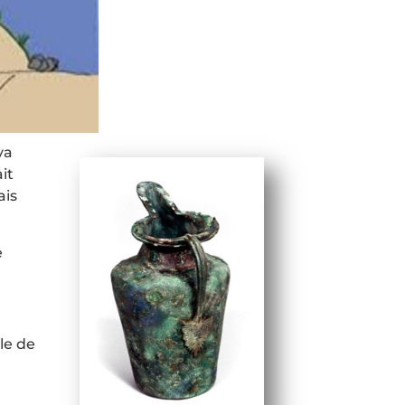
va
it
ais
e
le de