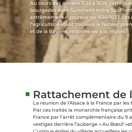
Au cours des années 1635 à 1639, cette g
bourgades dont Gunsheim entre Soufflenhei
extrêmement rigoureux de 1636/1637. Les ra
l’agriculture étant toujours le facteur p
et de la Bavière, redonne vie à la région.
Rattachement de l’
La réunion de l’Alsace à la France par 
Par ces traités la monarchie française pr
France par l’arrêt complémentaire du 9 
vestiges derrière l’auberge « Au Bœuf »e
L’unique église du village accueillera les