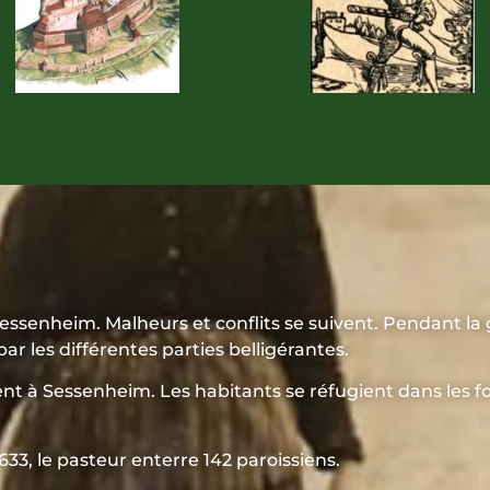
ssenheim. Malheurs et conflits se suivent. Pendant la gu
par les différentes parties belligérantes.
nt à Sessenheim. Les habitants se réfugient dans les fo
3, le pasteur enterre 142 paroissiens.