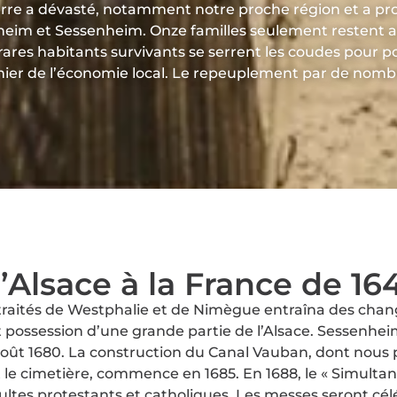
uerre a dévasté, notamment notre proche région et a 
m et Sessenheim. Onze familles seulement restent au vi
res habitants survivants se serrent les coudes pour pou
remier de l’économie local. Le repeuplement par de nomb
Alsace à la France de 16
les traités de Westphalie et de Nimègue entraîna des c
it possession d’une grande partie de l’Alsace. Sessenhei
août 1680. La construction du Canal Vauban, dont nous
t le cimetière, commence en 1685. En 1688, le « Simulta
 cultes protestants et catholiques. Les messes seront cél