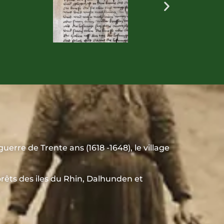
erre de Trente ans (1618 -1648), le village
rêts des iles du Rhin, Dalhunden et