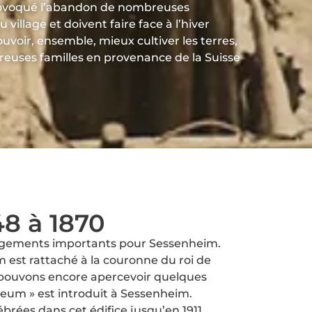
provoqué l’abandon de nombreuses
llage et doivent faire face à l’hiver
voir, ensemble, mieux cultiver les terres,
reuses familles en provenance de la Suisse
48 à 1870
hangements importants pour Sessenheim.
m est rattaché à la couronne du roi de
 pouvons encore apercevoir quelques
neum » est introduit à Sessenheim.
ébrées dans cet édifice jusqu’en 1911.