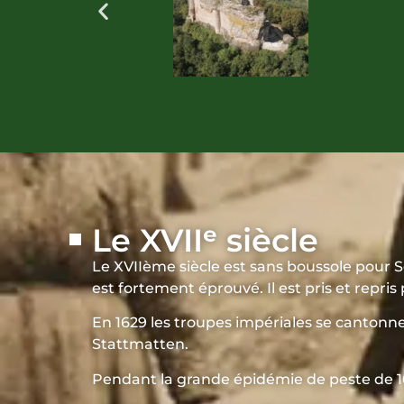
Le XVIIᵉ siècle
Le XVIIème siècle est sans boussole pour Se
est fortement éprouvé. Il est pris et repris 
En 1629 les troupes impériales se cantonne
Stattmatten.
Pendant la grande épidémie de peste de 163