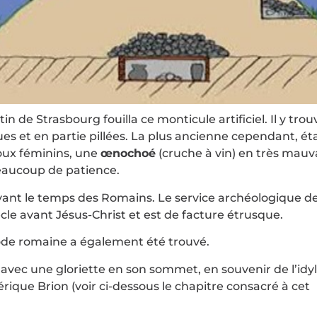
n de Strasbourg fouilla ce monticule artificiel. Il y trou
es et en partie pillées. La plus ancienne cependant, éta
joux féminins, une
œnochoé
(cruche à vin) en très mauv
beaucoup de patience.
avant le temps des Romains. Le service archéologique d
ècle avant Jésus-Christ et est de facture étrusque.
iode romaine a également été trouvé.
vec une gloriette en son sommet, en souvenir de l’idyl
que Brion (voir ci-dessous le chapitre consacré à cet